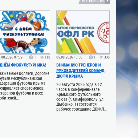
ВСЕ НОВОСТИ
.08.2026 07:39
1
118
05.08.2026 13:56
1
336
 ДНЁМ ФИЗКУЛЬТУРНИКА!
ВНИМАНИЮ ТРЕНЕРОВ И
РУКОВОДИТЕЛЕЙ КОМАНД
важаемые коллеги, дорогие
ДЮФЛ КРЫМА
рузья! Республиканская
едерация футбола Крыма
20 августа 2026 года в 12
оздравляет спортсменов,
часов в конференц-зале
етеранов футбола и всех
Крымского футбольного
юбителей...
союза (г. Симферополь, ул.
Дыбенко, 1) состоится
рабочее совещание ДЮФЛ...