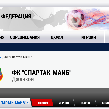
 ФЕДЕРАЦИЯ
ИЯ
СОРЕВНОВАНИЯ
ДЮФЛ
ИГРОКИ
ФК "Спартак-МАИБ"
я
ФК "СПАРТАК-МАИБ"
Джанкой
СПАРТАК-МАИБ"
ГЛАВНАЯ
ИГРОКИ
МАТЧИ
О КОМ