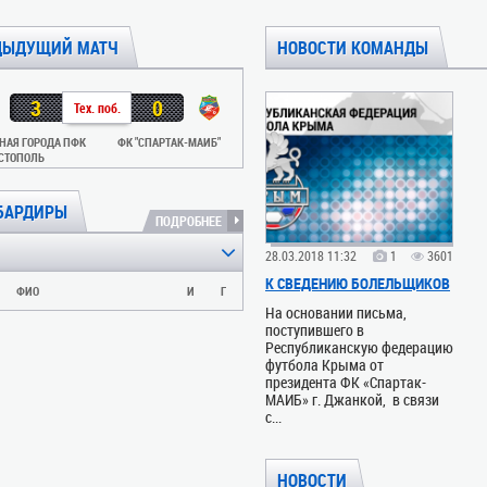
ДЫДУЩИЙ МАТЧ
НОВОСТИ КОМАНДЫ
3
0
Тех. поб.
НАЯ ГОРОДА ПФК
ФК "СПАРТАК-МАИБ"
СТОПОЛЬ
БАРДИРЫ
ПОДРОБНЕЕ
28.03.2018 11:32
1
3601
К СВЕДЕНИЮ БОЛЕЛЬЩИКОВ
ФИО
И
Г
На основании письма,
поступившего в
Республиканскую федерацию
футбола Крыма от
президента ФК «Спартак-
МАИБ» г. Джанкой, в связи
с...
НОВОСТИ