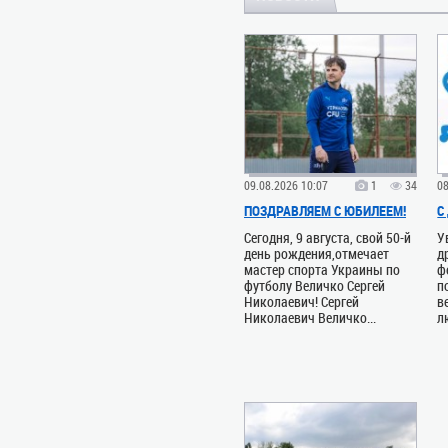
09.08.2026 10:07
1
34
08
ПОЗДРАВЛЯЕМ С ЮБИЛЕЕМ!
С
Сегодня, 9 августа, свой 50-й
У
день рождения,отмечает
д
мастер спорта Украины по
ф
футболу Величко Сергей
п
Николаевич! Сергей
в
Николаевич Величко...
л