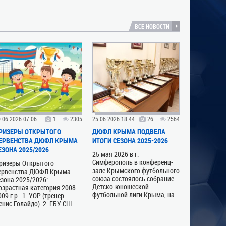
ВСЕ НОВОСТИ
.06.2026 07:06
1
2305
25.06.2026 18:44
26
2564
РИЗЕРЫ ОТКРЫТОГО
ДЮФЛ КРЫМА ПОДВЕЛА
ЕРВЕНСТВА ДЮФЛ КРЫМА
ИТОГИ СЕЗОНА 2025-2026
ЕЗОНА 2025/2026
25 мая 2026 в г.
Симферополь в конференц-
ризеры Открытого
зале Крымского футбольного
ервенства ДЮФЛ Крыма
союза состоялось собрание
езона 2025/2026:
Детско-юношеской
озрастная категория 2008-
футбольной лиги Крыма, на...
009 г.р. 1. УОР (тренер –
енис Голайдо) 2. ГБУ СШ...