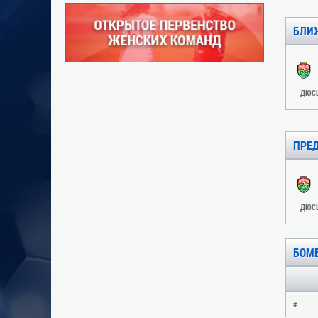
БЛИ
ДЮСШ
ПРЕ
ДЮСШ
БОМ
#