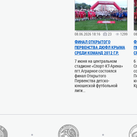
08.06.2026 18:16
23
1299
08
ФИНАЛ ОТКРЫТОГО
Ф
ПЕРВЕНСТВА ДЮФЛ КРЫМА
П
СРЕДИ КОМАНД 2012 Г.Р.
С
7 июня на центральном
6
стадионе «Спорт-КТ-Арена»
С
пгт.Аграрное состоялся
с
финал Открытого
П
Первенства детско-
ю
юношеской футбольной
К
лиги...