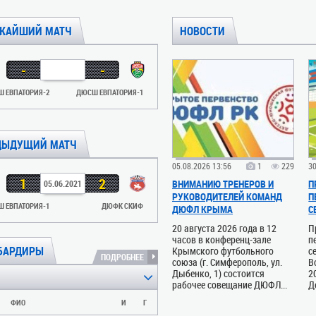
ЖАЙШИЙ МАТЧ
НОВОСТИ
-
-
 ЕВПАТОРИЯ-2
ДЮСШ ЕВПАТОРИЯ-1
ДЫДУЩИЙ МАТЧ
05.08.2026 13:56
1
229
30
1
2
ВНИМАНИЮ ТРЕНЕРОВ И
П
05.06.2021
РУКОВОДИТЕЛЕЙ КОМАНД
П
 ЕВПАТОРИЯ-1
ДЮФК СКИФ
ДЮФЛ КРЫМА
С
20 августа 2026 года в 12
П
часов в конференц-зале
п
БАРДИРЫ
Крымского футбольного
с
ПОДРОБНЕЕ
союза (г. Симферополь, ул.
В
Дыбенко, 1) состоится
2
рабочее совещание ДЮФЛ...
Д
ФИО
И
Г