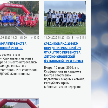
.06.2026 19:08
20
3032
11.06.2026 18:20
13
3118
ИНАЛ ПЕРВЕНСТВА
СРЕДИ КОМАНД 2010Г.Р.
НОШЕЙ 2013 Г.Р.
ОПРЕДЕЛИЛИСЬ ПРИЗЁРЫ
ОТКРЫТОГО ПЕРВЕНСТВА
о результатам
ДЕТСКО-ЮНОШЕСКОЙ
олуфинальных матчей в
ФУТБОЛЬНОЙ ЛИГИ КРЫМА
гре за 3 место встречались
оманды СШ №3 ФК
Вчера, 10 июня 2026, в г.
евастополь-2 г.Севастополь
Симферополь на стадионе
 ДЮФК «Севастополь»...
Центра спортивной
подготовки сборных команд
Республики Крым
(«Локомотив») в перерыве...