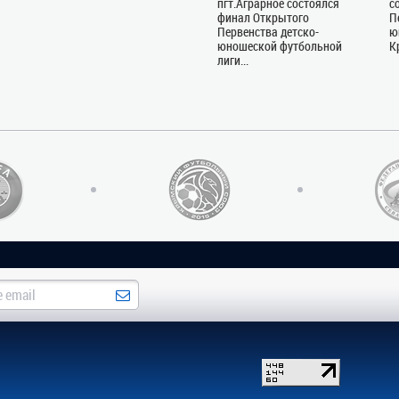
пгт.Аграрное состоялся
с
финал Открытого
П
Первенства детско-
ю
юношеской футбольной
К
лиги...