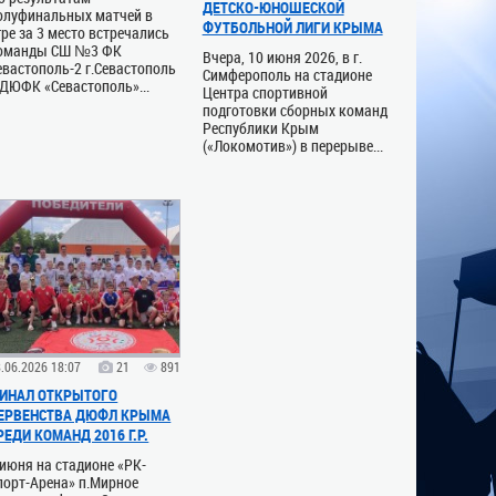
ДЕТСКО-ЮНОШЕСКОЙ
олуфинальных матчей в
ФУТБОЛЬНОЙ ЛИГИ КРЫМА
гре за 3 место встречались
оманды СШ №3 ФК
Вчера, 10 июня 2026, в г.
евастополь-2 г.Севастополь
Симферополь на стадионе
 ДЮФК «Севастополь»...
Центра спортивной
подготовки сборных команд
Республики Крым
(«Локомотив») в перерыве...
.06.2026 18:07
21
891
ИНАЛ ОТКРЫТОГО
ЕРВЕНСТВА ДЮФЛ КРЫМА
РЕДИ КОМАНД 2016 Г.Р.
 июня на стадионе «РК-
порт-Арена» п.Мирное