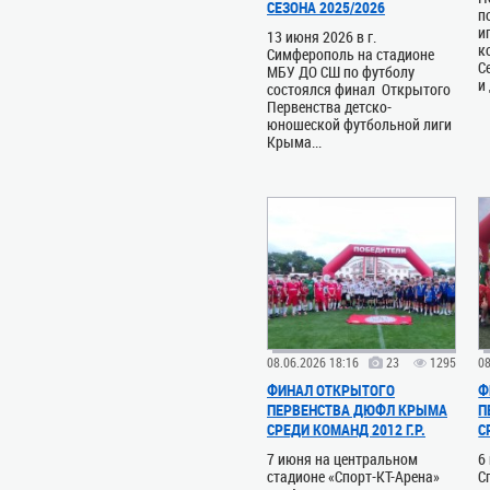
СЕЗОНА 2025/2026
п
и
13 июня 2026 в г.
к
Симферополь на стадионе
С
МБУ ДО СШ по футболу
и
состоялся финал Открытого
Первенства детско-
юношеской футбольной лиги
Крыма...
08.06.2026 18:16
23
1295
08
ФИНАЛ ОТКРЫТОГО
Ф
ПЕРВЕНСТВА ДЮФЛ КРЫМА
П
СРЕДИ КОМАНД 2012 Г.Р.
С
7 июня на центральном
6
стадионе «Спорт-КТ-Арена»
С