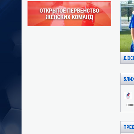
ДЮСШ
БЛИ
СШО
ПРЕ