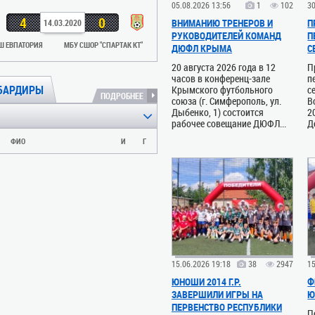
05.08.2026 13:56
1
102
30
4
0
ВНИМАНИЮ ТРЕНЕРОВ И
П
14.03.2020
РУКОВОДИТЕЛЕЙ КОМАНД
П
 ЕВПАТОРИЯ
МБУ СШОР "СПАРТАК КТ"
ДЮФЛ КРЫМА
С
20 августа 2026 года в 12
П
часов в конференц-зале
п
БАРДИРЫ
Крымского футбольного
с
ПОДРОБНЕЕ
союза (г. Симферополь, ул.
В
Дыбенко, 1) состоится
2
рабочее совещание ДЮФЛ...
Д
ФИО
И
Г
15.06.2026 19:18
38
2947
15
ЮНОШИ 2014 Г.Р.
Ф
ЗАВЕРШИЛИ ИГРЫ НА
Ю
ПЕРВЕНСТВО РЕСПУБЛИКИ
П