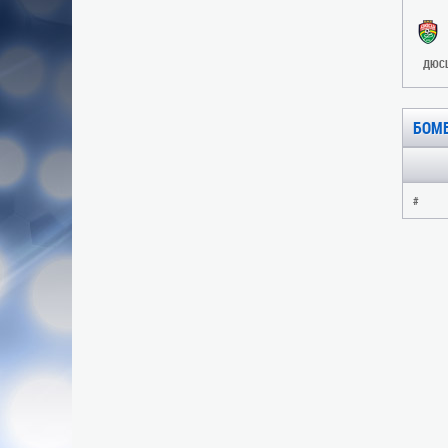
ДЮСШ
БОМ
#