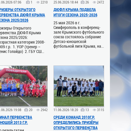
.06.2026 07:06
1
2210
25.06.2026 18:44
26
2472
РИЗЕРЫ ОТКРЫТОГО
ДЮФЛ КРЫМА ПОДВЕЛА
ЕРВЕНСТВА ДЮФЛ КРЫМА
ИТОГИ СЕЗОНА 2025-2026
ЕЗОНА 2025/2026
25 мая 2026 в г.
Симферополь в конференц-
ризеры Открытого
зале Крымского футбольного
ервенства ДЮФЛ Крыма
союза состоялось собрание
езона 2025/2026:
Детско-юношеской
озрастная категория 2008-
футбольной лиги Крыма, на...
009 г.р. 1. УОР (тренер –
енис Голайдо) 2. ГБУ СШ...
.06.2026 19:08
20
2942
11.06.2026 18:20
13
3115
ИНАЛ ПЕРВЕНСТВА
СРЕДИ КОМАНД 2010Г.Р.
НОШЕЙ 2013 Г.Р.
ОПРЕДЕЛИЛИСЬ ПРИЗЁРЫ
ОТКРЫТОГО ПЕРВЕНСТВА
о результатам