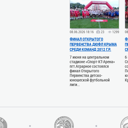
08.06.2026 18:16
23
1299
08
ФИНАЛ ОТКРЫТОГО
Ф
ПЕРВЕНСТВА ДЮФЛ КРЫМА
П
СРЕДИ КОМАНД 2012 Г.Р.
С
7 июня на центральном
6
стадионе «Спорт-КТ-Арена»
С
пгт.Аграрное состоялся
с
финал Открытого
П
Первенства детско-
ю
юношеской футбольной
К
лиги...