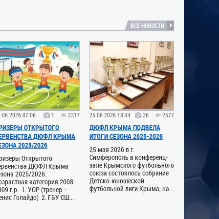
ВСЕ НОВОСТИ
.06.2026 07:06
1
2317
25.06.2026 18:44
26
2577
РИЗЕРЫ ОТКРЫТОГО
ДЮФЛ КРЫМА ПОДВЕЛА
ЕРВЕНСТВА ДЮФЛ КРЫМА
ИТОГИ СЕЗОНА 2025-2026
ЕЗОНА 2025/2026
25 мая 2026 в г.
Симферополь в конференц-
ризеры Открытого
зале Крымского футбольного
ервенства ДЮФЛ Крыма
союза состоялось собрание
езона 2025/2026:
Детско-юношеской
озрастная категория 2008-
футбольной лиги Крыма, на...
009 г.р. 1. УОР (тренер –
енис Голайдо) 2. ГБУ СШ...