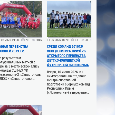
.06.2026 19:08
20
3045
11.06.2026 18:20
13
3118
ИНАЛ ПЕРВЕНСТВА
СРЕДИ КОМАНД 2010Г.Р.
НОШЕЙ 2013 Г.Р.
ОПРЕДЕЛИЛИСЬ ПРИЗЁРЫ
ОТКРЫТОГО ПЕРВЕНСТВА
о результатам
ДЕТСКО-ЮНОШЕСКОЙ
олуфинальных матчей в
ФУТБОЛЬНОЙ ЛИГИ КРЫМА
гре за 3 место встречались
оманды СШ №3 ФК
Вчера, 10 июня 2026, в г.
евастополь-2 г.Севастополь
Симферополь на стадионе
 ДЮФК «Севастополь»...
Центра спортивной
подготовки сборных команд
Республики Крым
(«Локомотив») в перерыве...