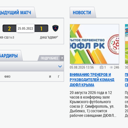
ДЫДУЩИЙ МАТЧ
НОВОСТИ
2
1
25.05.2022
ИЯ-СШ №3
ДФШ "АДВИР"
БАРДИРЫ
ПОДРОБНЕЕ
05.08.2026 13:56
1
246
30
ВНИМАНИЮ ТРЕНЕРОВ И
П
ФИО
И
Г
РУКОВОДИТЕЛЕЙ КОМАНД
П
ДЮФЛ КРЫМА
С
20 августа 2026 года в 12
П
часов в конференц-зале
п
Крымского футбольного
с
союза (г. Симферополь, ул.
В
Дыбенко, 1) состоится
2
рабочее совещание ДЮФЛ...
Д