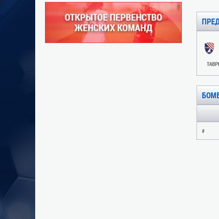
ПРЕ
ТАВР
БОМ
#