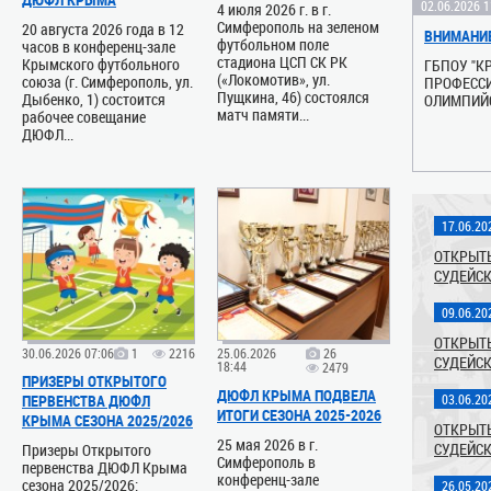
02.06.2026 1
4 июля 2026 г. в г.
Симферополь на зеленом
20 августа 2026 года в 12
ВНИМАНИЕ
футбольном поле
часов в конференц-зале
стадиона ЦСП СК РК
Крымского футбольного
ГБПОУ "К
(«Локомотив», ул.
союза (г. Симферополь, ул.
ПРОФЕСС
Пущкина, 46) состоялся
Дыбенко, 1) состоится
ОЛИМПИЙС
матч памяти...
рабочее совещание
приглашае
ДЮФЛ...
года...
20.05.2026 1
ВНИМАНИЕ
(ИЗМЕНЕНИ
17.06.20
ГБПОУ "К
ОТКРЫТЫ
ПРОФЕСС
СУДЕЙСК
ОЛИМПИЙС
приглашае
09.06.20
года...
29.03.2026 1
ОТКРЫТЫ
30.06.2026 07:06
1
2216
25.06.2026
26
16.09.2024 1
СУДЕЙСК
ВНИМАНИЮ
18:44
2479
ПРИЗЕРЫ ОТКРЫТОГО
КОМАНД 
14 СЕНТЯБ
ДЮФЛ КРЫМА ПОДВЕЛА
ПЕРВЕНСТВА ДЮФЛ
03.06.20
РЕСПУБЛИ
"КРЫМТЕП
ИТОГИ СЕЗОНА 2025-2026
КРЫМА СЕЗОНА 2025/2026
МУЖСКИХ
ФУТБОЛЬН
ОТКРЫТЫ
25 мая 2026 в г.
СУДЕЙСК
Призеры Открытого
На сайте 
Далекий 1
Симферополь в
первенства ДЮФЛ Крыма
1-го круг
футбольно
конференц-зале
сезона 2025/2026:
26.05.20
ЧЕМПИОНА
Молодёжно