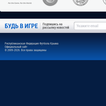
Крыму был
04.05.2026 1
ФЕДЕРАЦИ
ОТМЕТИЛА
БУДЬ В ИГРЕ
Подпишись на
03 мая 202
рассылку новостей
комплексе
знаменате
посвященн
Республиканская Федерация Футбола Крыма
18.02.2026 1
Официальный сайт
© 2009-2026. Все права защищены
ФУТБОЛ В
17 феврал
Дворца во
Багрова, 
мероприят