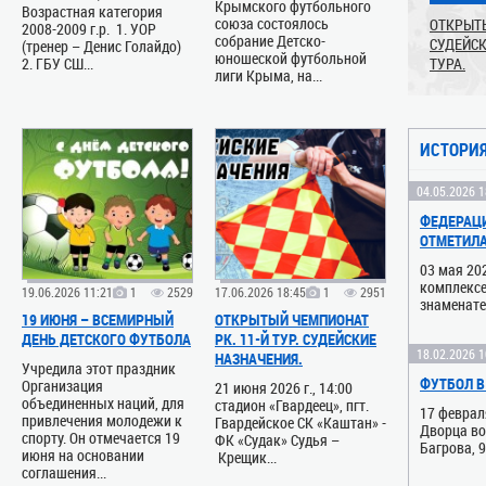
Крымского футбольного
Возрастная категория
ФУТБОЛУ
2000 г. ФК.
24.02.2026 1
союза состоялось
ОТКРЫТЫ
2008-2009 г.р. 1. УОР
14.09.2024 0
ЛЮБИТЕЛЬ
собрание Детско-
СУДЕЙСК
(тренер – Денис Голайдо)
ВНИМАНИЮ
юношеской футбольной
РЕСПУБЛ
2. ГБУ СШ...
ТУРА.
КОМАНД 
лиги Крыма, на...
КРЫМА – 8
Внесены и
Сегодня, 1
сайте РФ
дня основ
ЧАСТИ От
футбола К
Крым детс
ИСТОРИ
Крыму был
21.11.2025 1
04.05.2026 1
ВНИМАНИЮ
ФЕДЕРАЦИ
КОМАНД 
ОТМЕТИЛА
На сайте
03 мая 202
ИГР ВЕСЕ
комплексе
ПЕРВЕНСТ
19.06.2026 11:21
1
2529
17.06.2026 18:45
1
2951
знаменате
юношеской
19 ИЮНЯ – ВСЕМИРНЫЙ
ОТКРЫТЫЙ ЧЕМПИОНАТ
посвященн
ДЕНЬ ДЕТСКОГО ФУТБОЛА
РК. 11-Й ТУР. СУДЕЙСКИЕ
21.11.2025 1
18.02.2026 1
НАЗНАЧЕНИЯ.
Учредила этот праздник
ВНИМАНИЮ
ФУТБОЛ В
Организация
21 июня 2026 г., 14:00
КОМАНД 
объединенных наций, для
стадион «Гвардеец», пгт.
17 феврал
привлечения молодежи к
На сайте
Гвардейское СК «Каштан» -
Дворца во
спорту. Он отмечается 19
№ 1-6 к Р
ФК «Судак» Судья –
Багрова, 
июня на основании
Республи
Крещик...
мероприят
соглашения...
футбольно