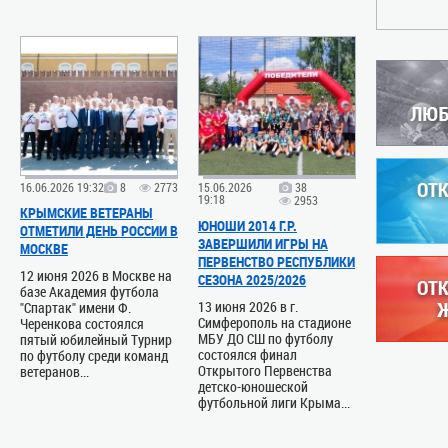
29.08.2025 1
22.12.2025 1
ВНИМАНИЮ
ФК «ПЯТИ
КОМАНД 
ЮБИЛЕЙ!
16.09.202
В далёком
На сайте
детской т
ИГР ОСЕН
создана п
ПЕРВЕНСТ
юных футбо
юношеской
05.08.2026 1
10.11.2025 1
16.06.2026 19:32
8
2773
15.06.2026
38
ВНИМАНИЮ
19:18
2953
ФК «МАК
КРЫМСКИЕ ВЕТЕРАНЫ
КОМАНД 
ЗОЛОТЫЕ 
ЮНОШИ 2014 Г.Р.
ОТМЕТИЛИ ДЕНЬ РОССИИ В
20 августа
РЕСПУБЛ
ЗАВЕРШИЛИ ИГРЫ НА
МОСКВЕ
конференц
ЛЮБИТЕЛ
ПЕРВЕНСТВО РЕСПУБЛИКИ
союза (г. 
12 июня 2026 в Москве на
СЕЗОНА 2025/2026
Вчера, 9 
состоится
базе Академия футбола
Арене», п
13 июня 2026 в г.
"Спартак" имени Ф.
02.06.2026 1
клуба «М
Симферополь на стадионе
Черенкова состоялся
ставшего..
08.09.2025 1
МБУ ДО СШ по футболу
пятый юбилейный Турнир
ВНИМАНИЕ
состоялся финал
по футболу среди команд
XVI ФЕСТ
Открытого Первенства
ветеранов...
ГБПОУ "К
НАРОДОВ 
детско-юношеской
ПРОФЕСС
футбольной лиги Крыма...
ОЛИМПИЙС
В Севастоп
приглашае
XVI Фести
года...
Юга России