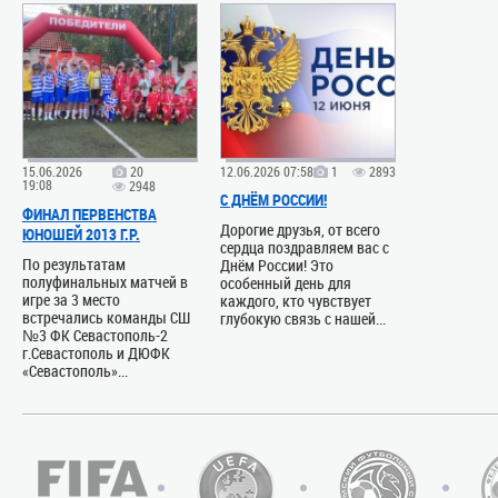
мы ещё раз
09.07.2025 1
КРЫМСКИ
ДЕСЯТИЛЕ
Сегодня ис
основания
ведущей о
15.06.2026
20
12.06.2026 07:58
1
2893
современн
19:08
2948
С ДНЁМ РОССИИ!
16.09.2024 1
ФИНАЛ ПЕРВЕНСТВА
Дорогие друзья, от всего
ЮНОШЕЙ 2013 Г.Р.
14 СЕНТЯБ
сердца поздравляем вас с
"КРЫМТЕП
По результатам
Днём России! Это
ФУТБОЛЬН
полуфинальных матчей в
особенный день для
игре за 3 место
каждого, кто чувствует
Далекий 1
встречались команды СШ
глубокую связь с нашей...
футбольно
№3 ФК Севастополь-2
Молодёжно
г.Севастополь и ДЮФК
2000 г. ФК.
«Севастополь»...
14.09.2024 0
РЕСПУБЛ
КРЫМА – 8
Сегодня, 1
дня основ
футбола К