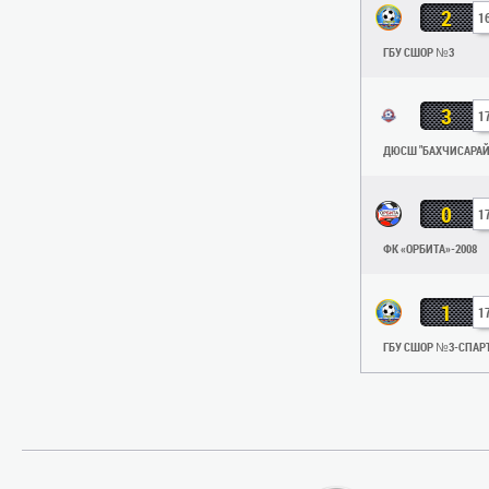
2
1
ГБУ СШОР №3
3
1
ДЮСШ "БАХЧИСАРАЙ
0
1
ФК «ОРБИТА»-2008
1
1
ГБУ СШОР №3-СПАР