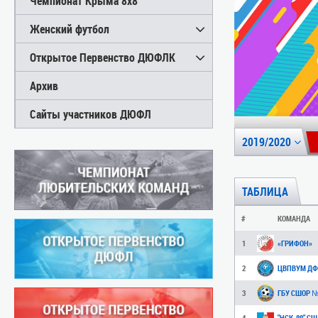
Чемпионат Крыма 8х8
Женский футбол
Открытое Первенство ДЮФЛК
Архив
Сайты участников ДЮФЛ
2019/2020
ТАБЛИЦА
#
КОМАНДА
1
«ГРИФОН»
2
3
ГБУ СШОР 
4
"НСК-88" СШ