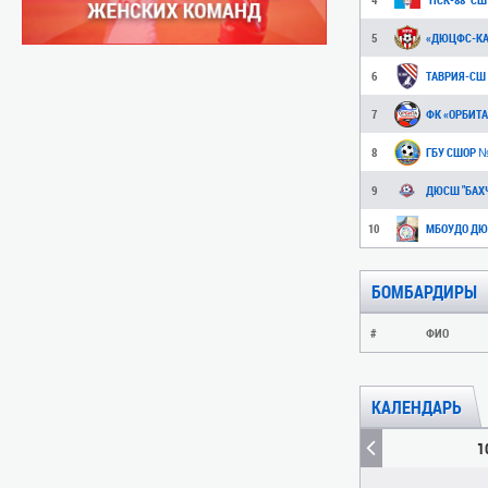
5
6
ТАВРИЯ-СШ
7
ФК «ОРБИТА
8
ГБУ СШОР 
9
ДЮСШ "БАХ
10
МБОУДО ДЮ
БОМБАРДИРЫ
#
ФИО
КАЛЕНДАРЬ
1