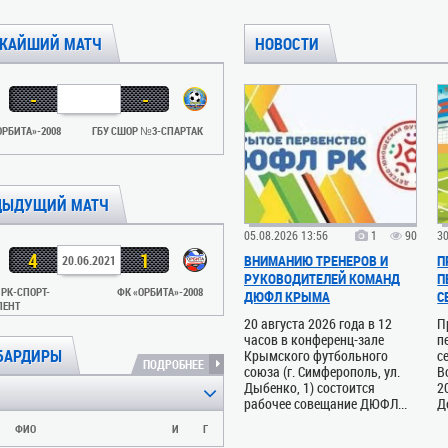
ЖАЙШИЙ МАТЧ
НОВОСТИ
-
-
ОРБИТА»-2008
ГБУ СШОР №3-СПАРТАК
ДЫДУЩИЙ МАТЧ
05.08.2026 13:56
1
90
30
4
1
ВНИМАНИЮ ТРЕНЕРОВ И
П
20.06.2021
РУКОВОДИТЕЛЕЙ КОМАНД
П
РК-СПОРТ-
ФК «ОРБИТА»-2008
ДЮФЛ КРЫМА
С
ЛЕНТ
20 августа 2026 года в 12
П
часов в конференц-зале
п
БАРДИРЫ
Крымского футбольного
с
ПОДРОБНЕЕ
союза (г. Симферополь, ул.
В
Дыбенко, 1) состоится
2
рабочее совещание ДЮФЛ...
Д
ФИО
И
Г