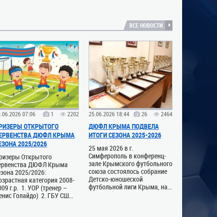
ВСЕ НОВОСТИ
.06.2026 07:06
1
2202
25.06.2026 18:44
26
2464
РИЗЕРЫ ОТКРЫТОГО
ДЮФЛ КРЫМА ПОДВЕЛА
ЕРВЕНСТВА ДЮФЛ КРЫМА
ИТОГИ СЕЗОНА 2025-2026
ЕЗОНА 2025/2026
25 мая 2026 в г.
Симферополь в конференц-
ризеры Открытого
зале Крымского футбольного
ервенства ДЮФЛ Крыма
союза состоялось собрание
езона 2025/2026:
Детско-юношеской
озрастная категория 2008-
футбольной лиги Крыма, на...
009 г.р. 1. УОР (тренер –
енис Голайдо) 2. ГБУ СШ...