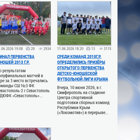
.06.2026 19:08
20
2934
11.06.2026 18:20
13
3115
ИНАЛ ПЕРВЕНСТВА
СРЕДИ КОМАНД 2010Г.Р.
НОШЕЙ 2013 Г.Р.
ОПРЕДЕЛИЛИСЬ ПРИЗЁРЫ
ОТКРЫТОГО ПЕРВЕНСТВА
о результатам
ДЕТСКО-ЮНОШЕСКОЙ
олуфинальных матчей в
ФУТБОЛЬНОЙ ЛИГИ КРЫМА
гре за 3 место встречались
оманды СШ №3 ФК
Вчера, 10 июня 2026, в г.
евастополь-2 г.Севастополь
Симферополь на стадионе
 ДЮФК «Севастополь»...
Центра спортивной
подготовки сборных команд
Республики Крым
(«Локомотив») в перерыве...