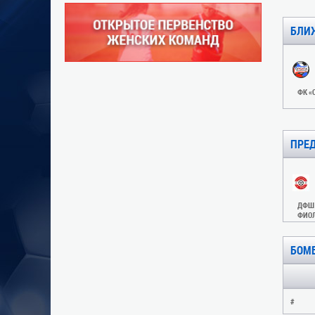
БЛИ
ФК «
ПРЕ
ДФШ 
ФИО
БОМ
#