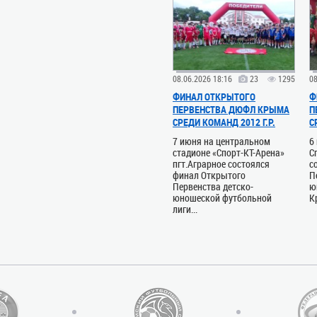
08.06.2026 18:16
23
1295
08
ФИНАЛ ОТКРЫТОГО
Ф
ПЕРВЕНСТВА ДЮФЛ КРЫМА
П
СРЕДИ КОМАНД 2012 Г.Р.
С
7 июня на центральном
6
стадионе «Спорт-КТ-Арена»
С
пгт.Аграрное состоялся
с
финал Открытого
П
Первенства детско-
ю
юношеской футбольной
К
лиги...