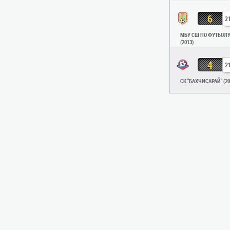
6
2
МБУ СШ ПО ФУТБОЛ
(2013)
4
2
СК "БАХЧИСАРАЙ" (20