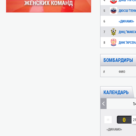
5
ДЮСШ "ГЕН
6
«ДИНАМО»
7
ДФЦ "МАКСИ
8
ДФК "АРСЕНА
БОМБАРДИРЫ
#
ФИО
КАЛЕНДАРЬ
1
0
2
«ДИНАМО»