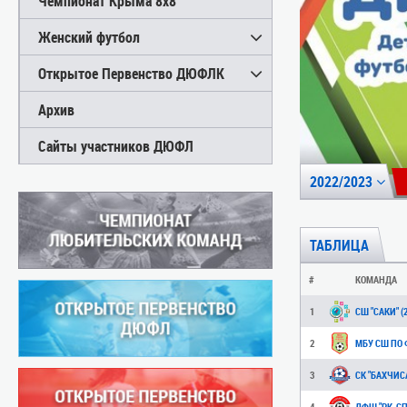
Чемпионат Крыма 8х8
Женский футбол
Открытое Первенство ДЮФЛК
Архив
Сайты участников ДЮФЛ
2022/2023
ТАБЛИЦА
#
КОМАНДА
1
СШ "САКИ" (2
2
3
СК "БАХЧИСА
4
ДФШ "РК-СПО