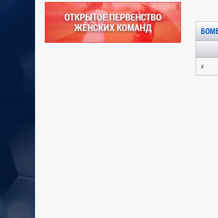
БОМ
#