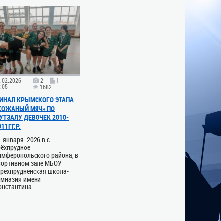
3.02.2026
2
1
5:05
1682
ИНАЛ КРЫМСКОГО ЭТАПА
КОЖАНЫЙ МЯЧ» ПО
УТЗАЛУ ДЕВОЧЕК 2010-
011ГГ.Р.
1 января 2026 в с.
рёхпрудное
имферопольского района, в
портивном зале МБОУ
Трёхпрудненская школа-
имназия имени
онстантина...