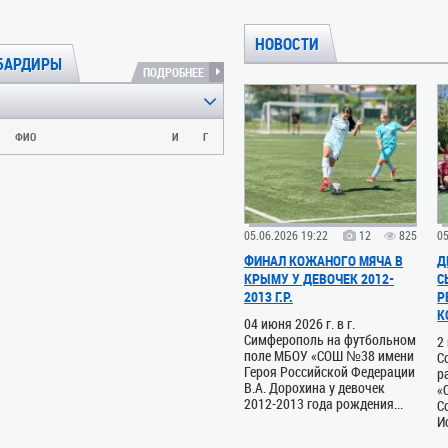
НОВОСТИ
БАРДИРЫ
ПОДРОБНЕЕ
ФИО
И
Г
05.06.2026 19:22
12
825
05
ФИНАЛ КОЖАНОГО МЯЧА В
Д
КРЫМУ У ДЕВОЧЕК 2012-
С
2013 Г.Р.
Р
К
04 июня 2026 г. в г.
Симферополь на футбольном
2
поле МБОУ «СОШ №38 имени
С
Героя Российской Федерации
р
В.А. Дорохина у девочек
«
2012-2013 года рождения...
С
И