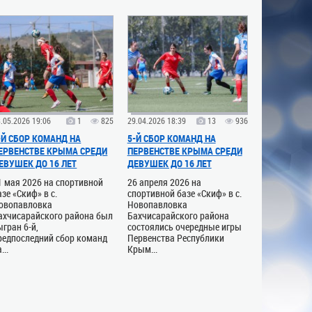
.05.2026 19:06
1
825
29.04.2026 18:39
13
936
-Й СБОР КОМАНД НА
5-Й СБОР КОМАНД НА
ЕРВЕНСТВЕ КРЫМА СРЕДИ
ПЕРВЕНСТВЕ КРЫМА СРЕДИ
ЕВУШЕК ДО 16 ЛЕТ
ДЕВУШЕК ДО 16 ЛЕТ
1 мая 2026 на спортивной
26 апреля 2026 на
азе «Скиф» в с.
спортивной базе «Скиф» в с.
овопавловка
Новопавловка
ахчисарайского района был
Бахчисарайского района
ыгран 6-й,
состоялись очередные игры
редпоследний сбор команд
Первенства Республики
...
Крым...