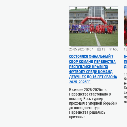
25.05.2026 19:07
13
666
13
СОСТОЯЛСЯ ФИНАЛЬНЫЙ 7
6
СБОР КОМАНД ПЕРВЕНСТВА
П
РЕСПУБЛИКИ КРЫМ ПО
Д
ФУТБОЛУ СРЕДИ КОМАНД
1
ДЕВУШЕК ДО 16 ЛЕТ СЕЗОНА
б
2025-2026ГГ.
Н
Б
В сезоне 2025-2026гг в
с
Первенстве стартовало 8
п
команд. Весь турнир
на
проходил в упорной борьбе и
до последнего тура
Первенства решались
призовые...