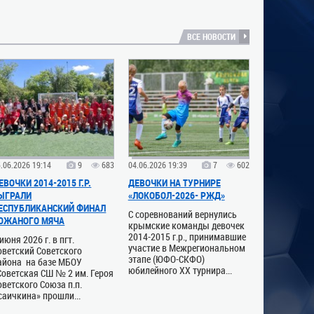
ВСЕ НОВОСТИ
.06.2026 19:14
9
683
04.06.2026 19:39
7
602
ЕВОЧКИ 2014-2015 Г.Р.
ДЕВОЧКИ НА ТУРНИРЕ
ЫГРАЛИ
«ЛОКОБОЛ-2026- РЖД»
ЕСПУБЛИКАНСКИЙ ФИНАЛ
С соревнований вернулись
ОЖАНОГО МЯЧА
крымские команды девочек
2014-2015 г.р., принимавшие
 июня 2026 г. в пгт.
участие в Межрегиональном
оветский Советского
этапе (ЮФО-СКФО)
айона на базе МБОУ
юбилейного ХХ турнира...
Советская СШ № 2 им. Героя
оветского Союза п.п.
саичкина» прошли...