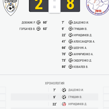
:
2
8
60’
7’
ДОВЖИК Р.
ДАЦЕНКО И.
63’
9’
ГОРБАЧЕВ В.
ГРИШИН В.
22’
НУРИДИНОВ Д.
41’
АЛЕКСАНДРОВ А.
66’
ШЕВЧУК А.
70’
АНУФРИЕНКО А.
73’
СИДОРЕНКО Д.
80’
КОВАЛЕВ В.
ХРОНОЛОГИЯ
7’
ДАЦЕНКО И.
9’
ГРИШИН В.
22’
НУРИДИНОВ Д.