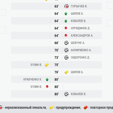
63’
ГОРБАЧЕВ В.
64’
ШИЛОВ Б.
64’
КОВАЛЕВ В.
64’
НУРИДИНОВ Д.
64’
АЛЕКСАНДРОВ А.
66’
ШЕВЧУК А.
70’
АНУФРИЕНКО А.
73’
СИДОРЕНКО Д.
75’
ХУЗИН В.
76’
ШИЛОВ Б.
80’
КРАВЧЕНКО К.
80’
ХУЗИН В.
80’
КОВАЛЕВ В.
- нереализованный пенальти,
- предупреждение,
- повторное пре