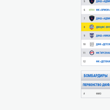
5
ДФШ «АДВИР
6
ФК «ОРИОН»
7
ДФШ «АДВИР
8
ДЮЦФС 201
9
ДФШ «НИКА»
10
ДФК «ДЕТС
11
ФК "АРСЕНА
12
ФК «ДЕТОНА
БОМБАРДИРЫ
ПЕРВЕНСТВО ДЮФЛК 
#
ФИО