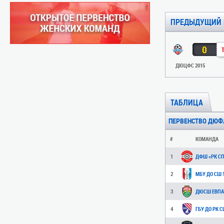
ПРЕДЫДУЩИЙ 
0
ДЮЦФС 2015
ТАБЛИЦА
ПЕРВЕНСТВО ДЮФЛК 
#
КОМАНДА
1
ДФШ «РК СП
2
3
ДЮСШ ЕВПАТ
4