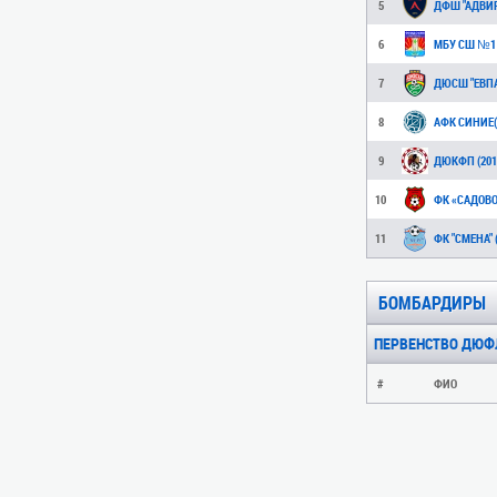
5
ДФШ "АДВИР"
6
МБУ СШ №1
7
ДЮСШ "ЕВПА
8
АФК СИНИЕ(
9
ДЮКФП (201
10
ФК «САДОВО
11
ФК "СМЕНА" 
БОМБАРДИРЫ
ПЕРВЕНСТВО ДЮФЛК 
#
ФИО