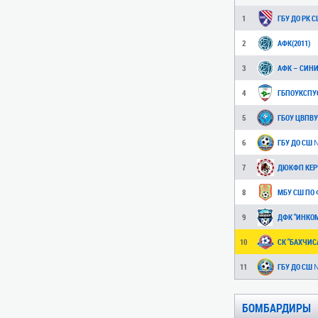
1
2
АФК(2011)
3
АФК – СИНИЕ
4
ГБПОУКСПУО
5
6
7
ДЮКФП КЕР
8
МБУ СШ ПО 
9
ДФК "ИНКО
10
СК "БАХЧИСА
11
БОМБАРДИРЫ