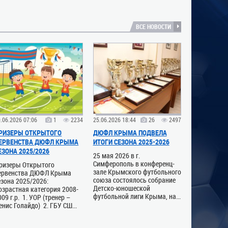
ВСЕ НОВОСТИ
.06.2026 07:06
1
2234
25.06.2026 18:44
26
2497
РИЗЕРЫ ОТКРЫТОГО
ДЮФЛ КРЫМА ПОДВЕЛА
ЕРВЕНСТВА ДЮФЛ КРЫМА
ИТОГИ СЕЗОНА 2025-2026
ЕЗОНА 2025/2026
25 мая 2026 в г.
Симферополь в конференц-
ризеры Открытого
зале Крымского футбольного
ервенства ДЮФЛ Крыма
союза состоялось собрание
езона 2025/2026:
Детско-юношеской
озрастная категория 2008-
футбольной лиги Крыма, на...
009 г.р. 1. УОР (тренер –
енис Голайдо) 2. ГБУ СШ...