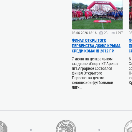
08.06.2026 18:16
23
1297
08
ФИНАЛ ОТКРЫТОГО
Ф
ПЕРВЕНСТВА ДЮФЛ КРЫМА
П
СРЕДИ КОМАНД 2012 Г.Р.
С
7 июня на центральном
6
стадионе «Спорт-КТ-Арена»
С
пгт.Аграрное состоялся
с
финал Открытого
П
Первенства детско-
ю
юношеской футбольной
К
лиги...