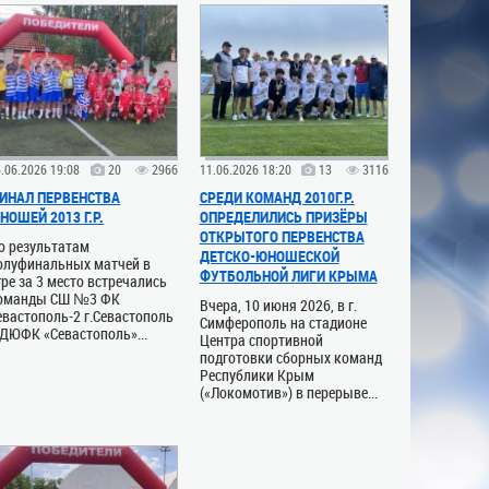
.06.2026 19:08
20
2966
11.06.2026 18:20
13
3116
ИНАЛ ПЕРВЕНСТВА
СРЕДИ КОМАНД 2010Г.Р.
НОШЕЙ 2013 Г.Р.
ОПРЕДЕЛИЛИСЬ ПРИЗЁРЫ
ОТКРЫТОГО ПЕРВЕНСТВА
о результатам
ДЕТСКО-ЮНОШЕСКОЙ
олуфинальных матчей в
ФУТБОЛЬНОЙ ЛИГИ КРЫМА
гре за 3 место встречались
оманды СШ №3 ФК
Вчера, 10 июня 2026, в г.
евастополь-2 г.Севастополь
Симферополь на стадионе
 ДЮФК «Севастополь»...
Центра спортивной
подготовки сборных команд
Республики Крым
(«Локомотив») в перерыве...