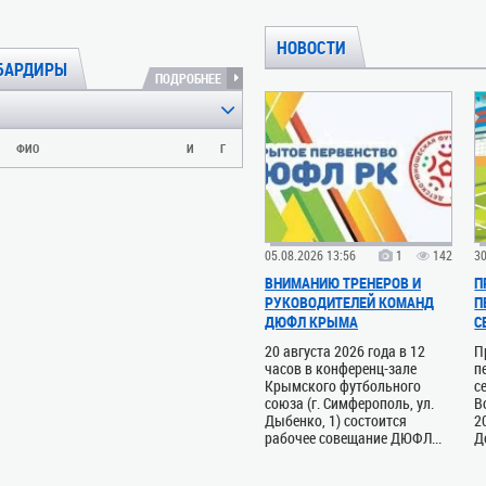
НОВОСТИ
БАРДИРЫ
ПОДРОБНЕЕ
ФИО
И
Г
05.08.2026 13:56
1
142
30
ВНИМАНИЮ ТРЕНЕРОВ И
П
РУКОВОДИТЕЛЕЙ КОМАНД
П
ДЮФЛ КРЫМА
С
20 августа 2026 года в 12
П
часов в конференц-зале
п
Крымского футбольного
с
союза (г. Симферополь, ул.
В
Дыбенко, 1) состоится
2
рабочее совещание ДЮФЛ...
Д