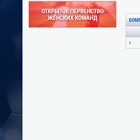
БОМ
#