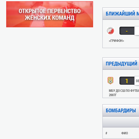
БЛИЖАЙШИЙ 
-
«ГРИФОН»
ПРЕДЫДУЩИЙ 
1
0
МБУ ДО СШ ПО ФУТБ
2007Г
БОМБАРДИРЫ
#
ФИО