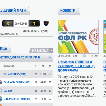
ДЫДУЩИЙ МАТЧ
НОВОСТИ
3
1
09.05.2026
ДФШ «АДВИР» -1(2015)
НОМОРЕЦ»(2015)
ЛИЦА
ВСЯ ТАБЛИЦА
05.08.2026 13:56
1
264
30
СТВО ДЮФЛК 2015 Г.Р. ГР. Б
ВНИМАНИЮ ТРЕНЕРОВ И
П
РУКОВОДИТЕЛЕЙ КОМАНД
П
КОМАНДА
И
М
О
ДЮФЛ КРЫМА
С
СШ 6 «ЮНИОР»(2015)
22
97-38
55
20 августа 2026 года в 12
П
часов в конференц-зале
п
СК «БАХЧИСАРАЙ» 2015
22
104-26
55
Крымского футбольного
с
союза (г. Симферополь, ул.
В
СШ 2015
22
120-41
52
Дыбенко, 1) состоится
2
рабочее совещание ДЮФЛ...
Д
«СПОРТИВНОЕ ПОКОЛЕНИЕ «2015Г
22
119-41
52