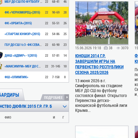
МБУ ДО СШ ПО ФУТБОЛУ 2015
22
68-41
46
ФК «ЧЕРНОМОРЕЦ»(2015)
22
90-69
28
ФК «ОРБИТА»(2015)
22
55-51
26
«СПАРТАК ЮНИОР»(2015)
22
54-86
25
ГБУ ДО СШ №3 -ФК СЕВАСТОПОЛЬ 2015
22
65-90
23
15.06.2026 19:18
38
3070
15
ЮНОШИ 2014 Г.Р.
Ф
ДФШ «АДВИР» -1(2015)
22
57-81
14
ЗАВЕРШИЛИ ИГРЫ НА
Ю
«МАКСИМУМ» МБУ ДО СШ 2015
22
31-145
10
ПЕРВЕНСТВО РЕСПУБЛИКИ
П
СЕЗОНА 2025/2026
п
ФШ «ОЛИМПИК»
22
7-158
0
и
13 июня 2026 в г.
к
Симферополь на стадионе
С
МБУ ДО СШ по футболу
и
БАРДИРЫ
состоялся финал Открытого
ПОДРОБНЕЕ
Первенства детско-
юношеской футбольной лиги
СТВО ДЮФЛК 2015 Г.Р. ГР. Б
Крыма...
ФИО
И
Г