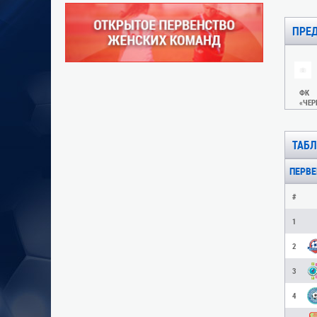
ПРЕ
ФК
«ЧЕР
ТАБ
ПЕРВЕН
#
1
2
3
4