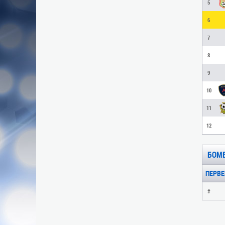
5
6
7
8
9
10
11
12
БОМ
ПЕРВЕН
#