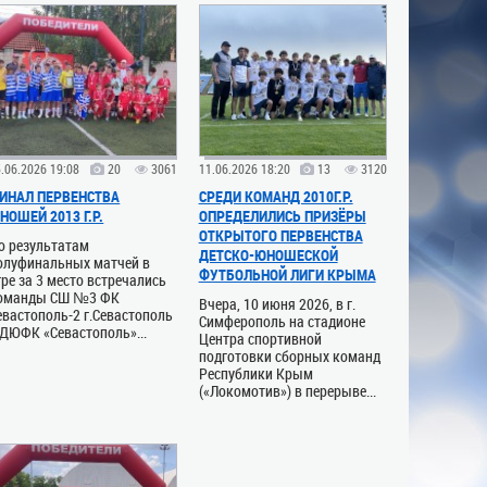
.06.2026 19:08
20
3061
11.06.2026 18:20
13
3120
ИНАЛ ПЕРВЕНСТВА
СРЕДИ КОМАНД 2010Г.Р.
НОШЕЙ 2013 Г.Р.
ОПРЕДЕЛИЛИСЬ ПРИЗЁРЫ
ОТКРЫТОГО ПЕРВЕНСТВА
о результатам
ДЕТСКО-ЮНОШЕСКОЙ
олуфинальных матчей в
ФУТБОЛЬНОЙ ЛИГИ КРЫМА
гре за 3 место встречались
оманды СШ №3 ФК
Вчера, 10 июня 2026, в г.
евастополь-2 г.Севастополь
Симферополь на стадионе
 ДЮФК «Севастополь»...
Центра спортивной
подготовки сборных команд
Республики Крым
(«Локомотив») в перерыве...