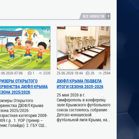
ВСЕ НОВОСТИ
.06.2026 07:06
1
2335
25.06.2026 18:44
26
2594
РИЗЕРЫ ОТКРЫТОГО
ДЮФЛ КРЫМА ПОДВЕЛА
ЕРВЕНСТВА ДЮФЛ КРЫМА
ИТОГИ СЕЗОНА 2025-2026
ЕЗОНА 2025/2026
25 мая 2026 в г.
Симферополь в конференц-
ризеры Открытого
зале Крымского футбольного
ервенства ДЮФЛ Крыма
союза состоялось собрание
езона 2025/2026:
Детско-юношеской
озрастная категория 2008-
футбольной лиги Крыма, на...
009 г.р. 1. УОР (тренер –
енис Голайдо) 2. ГБУ СШ...