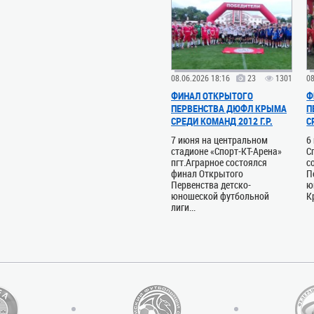
08.06.2026 18:16
23
1301
08
ФИНАЛ ОТКРЫТОГО
Ф
ПЕРВЕНСТВА ДЮФЛ КРЫМА
П
СРЕДИ КОМАНД 2012 Г.Р.
С
7 июня на центральном
6
стадионе «Спорт-КТ-Арена»
С
пгт.Аграрное состоялся
с
финал Открытого
П
Первенства детско-
ю
юношеской футбольной
К
лиги...