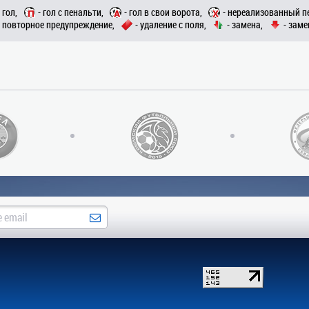
- гол,
- гол с пенальти,
- гол в свои ворота,
- нереализованный п
- повторное предупреждение,
- удаление с поля,
- замена,
- заме