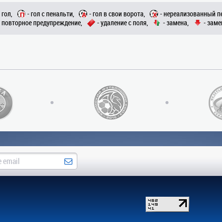
- гол,
- гол с пенальти,
- гол в свои ворота,
- нереализованный п
- повторное предупреждение,
- удаление с поля,
- замена,
- заме