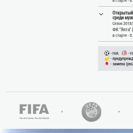
в старте - 8
Открытый
среди муж
Сезон 2018
ФК "Ялта" 
в старте - 0
- гол,
- г
- предупрежд
- замена (ухо