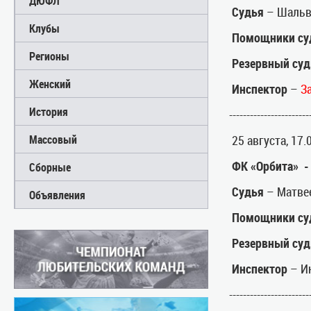
ДЮФЛ
Судья
– Шальв
Клубы
Помощники су
Регионы
Резервный суд
Женский
Инспектор
–
З
История
-----------------------
Массовый
25 августа, 17
ФК «Орбита» 
Сборные
Судья
– Матве
Объявления
Помощники су
Резервный суд
Инспектор
– И
-----------------------