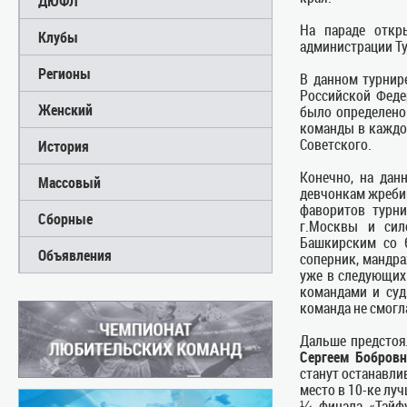
ДЮФЛ
На параде откр
Клубы
администрации Ту
Регионы
В данном турнир
Российской Феде
Женский
было определено
команды в каждой
Советского.
История
Конечно, на дан
Массовый
девчонкам жребий
фаворитов турни
Сборные
г.Москвы и сил
Башкирским со 6
Объявления
соперник, мандр
уже в следующих
командами и суд
команда не смогла
Дальше предстоя
Сергеем Бобров
станут останавли
место в 10-ке лу
¼ финала «Тайф