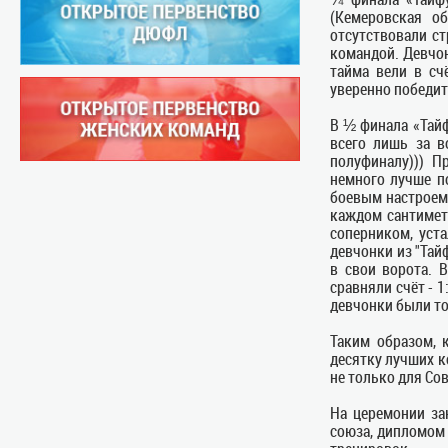
(Кемеровская о
отсутствовали с
командой. Девчо
тайма вели в сч
уверенно победит
В ½ финала «Тайф
всего лишь за в
полуфиналу))) П
немного лучше п
боевым настроем
каждом сантиметр
соперником, уст
девчонки из "Тай
в свои ворота. 
сравняли счёт - 
девчонки были то
Таким образом, 
десятку лучших к
не только для Со
На церемонии за
союза, дипломом