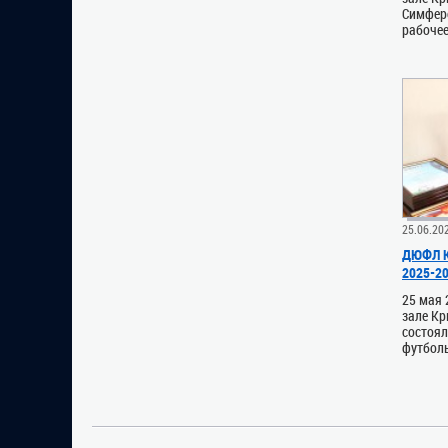
Симферо
рабочее
25.06.20
ДЮФЛ К
2025-2
25 мая 
зале К
состоя
футболь