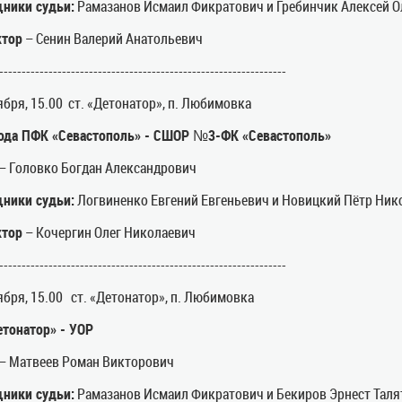
ники судьи:
Рамазанов Исмаил Фикратович и Гребинчик Алексей О
ктор
– Сенин Валерий Анатольевич
----------------------------------------------------------------
ября, 15.00 ст. «Детонатор», п. Любимовка
рода ПФК «Севастополь» - СШОР №3-ФК «Севастополь»
– Головко Богдан Александрович
ники судьи:
Логвиненко Евгений Евгеньевич и Новицкий Пётр Ник
ктор
– Кочергин Олег Николаевич
----------------------------------------------------------------
ября, 15.00 ст. «Детонатор», п. Любимовка
тонатор» - УОР
– Матвеев Роман Викторович
ники судьи:
Рамазанов Исмаил Фикратович и Бекиров Эрнест Таля