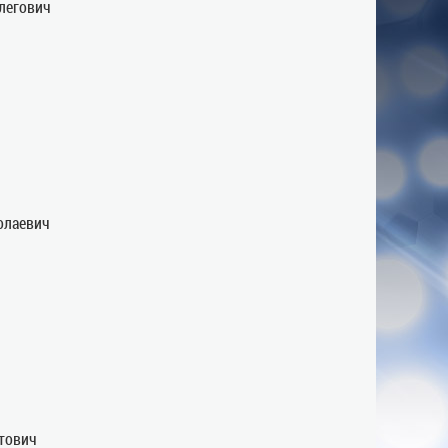
легович
олаевич
тович