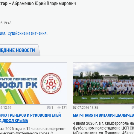
ктор
– Абраменко Юрий Владимирович
26 19:43
ция
Судейские назначения
ЛЕДНИЕ НОВОСТИ
26 13:56
1
121
07.07.2026 13:35
ИЮ ТРЕНЕРОВ И РУКОВОДИТЕЛЕЙ
МАТЧ ПАМЯТИ ВИТАЛИЯ ШАЛЫЧЕ
Д ДЮФЛ КРЫМА
4 июля 2026 г. в г. Симферополь н
футбольном поле стадиона ЦСП С
ста 2026 года в 12 часов в конференц-
(«Локомотив», ул. Пущкина, 46) со
ымского футбольного союза (г.