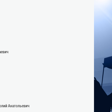
аевич
олий Анатольевич