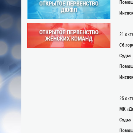
Помощ
Инспе
---------
21 окт
Сб.го
Судья
Помощ
Инспе
---------
25 окт
МК «Де
Судья
Помощ