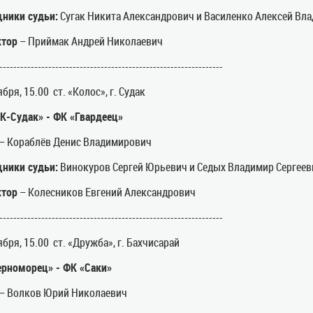
ники судьи:
Сугак Никита Александрович и Василенко Алексей Вл
ктор
– Приймак Андрей Николаевич
----------------------------------------------------------------
бря, 15.00 ст. «Колос», г. Судак
К-Судак» - ФК «Гвардеец»
– Кораблёв Денис Владимирович
ники судьи:
Винокуров Сергей Юрьевич и Седых Владимир Сергеев
ктор
– Колесников Евгений Александрович
----------------------------------------------------------------
ября, 15.00 ст. «Дружба», г. Бахчисарай
рноморец» - ФК «Саки»
– Волков Юрий Николаевич