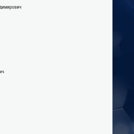
адимирович
ич