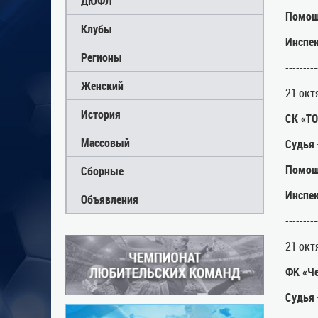
ДЮФЛ
Помощ
Клубы
Инспе
Регионы
---------
Женский
21 октя
История
СК «ТО
Массовый
Судья
Помощ
Сборные
Инспе
Объявления
---------
21 окт
ФК «Че
Судья