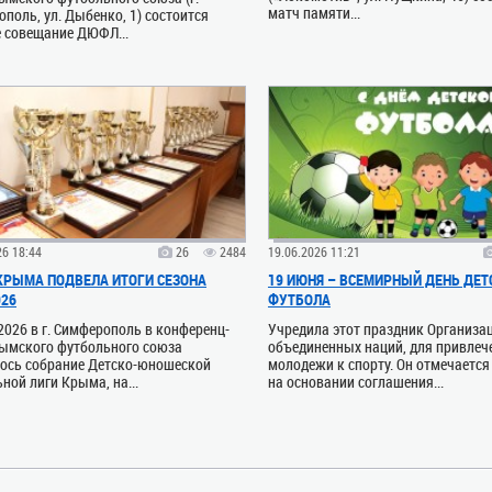
матч памяти...
поль, ул. Дыбенко, 1) состоится
 совещание ДЮФЛ...
26 18:44
26
2484
19.06.2026 11:21
РЫМА ПОДВЕЛА ИТОГИ СЕЗОНА
19 ИЮНЯ – ВСЕМИРНЫЙ ДЕНЬ ДЕТ
026
ФУТБОЛА
2026 в г. Симферополь в конференц-
Учредила этот праздник Организа
рымского футбольного союза
объединенных наций, для привлеч
лось собрание Детско-юношеской
молодежи к спорту. Он отмечается
ной лиги Крыма, на...
на основании соглашения...