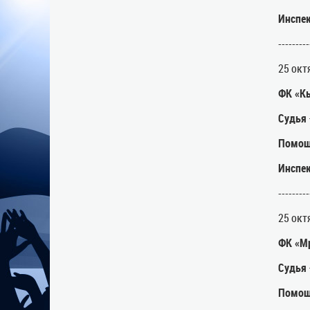
Инспе
---------
25 окт
ФК «К
Судья
Помощ
Инспе
---------
25 окт
ФК «М
Судья
Помощ