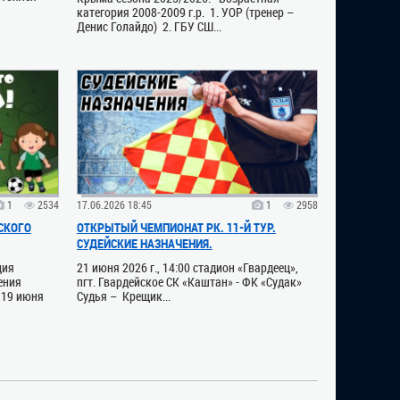
категория 2008-2009 г.р. 1. УОР (тренер –
Денис Голайдо) 2. ГБУ СШ...
1
2534
17.06.2026 18:45
1
2958
СКОГО
ОТКРЫТЫЙ ЧЕМПИОНАТ РК. 11-Й ТУР.
СУДЕЙСКИЕ НАЗНАЧЕНИЯ.
ция
21 июня 2026 г., 14:00 стадион «Гвардеец»,
ения
пгт. Гвардейское СК «Каштан» - ФК «Судак»
 19 июня
Судья – Крещик...