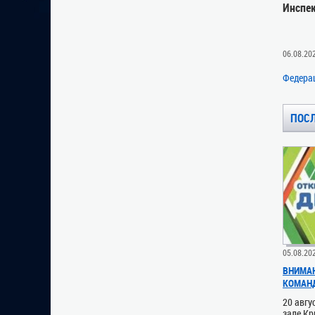
Инспе
06.08.20
Федера
ПОС
05.08.20
ВНИМАН
КОМАН
20 авгу
зале Кр