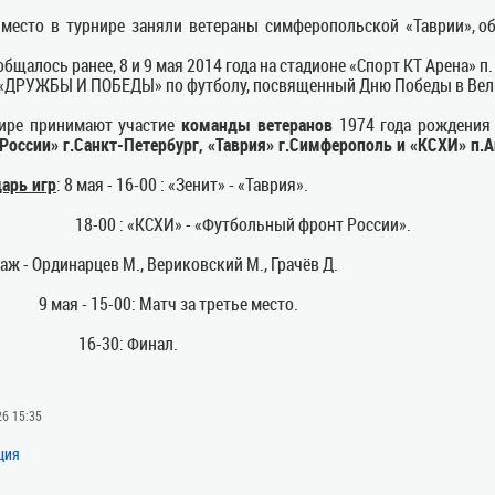
 место в турнире заняли ветераны симферопольской «Таврии», об
общалось ранее, 8 и 9 мая 2014 года на стадионе «Спорт КТ Арена»
«ДРУЖБЫ И ПОБЕДЫ» по футболу, посвященный Дню Победы в Велик
нире принимают участие
команды ветеранов
1974 года рождения
России» г.Санкт-Петербург, «Таврия» г.Симферополь и «КСХИ» п.
арь игр
: 8 мая - 16-00 : «Зенит» - «Таврия».
0 : «КСХИ» - «Футбольный фронт России».
аж - Ординарцев М., Вериковский М., Грачёв Д.
 - 15-00: Матч за третье место.
-30: Финал.
26 15:35
ция