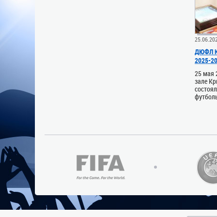
25.06.20
ДЮФЛ К
2025-2
25 мая 
зале К
состоя
футболь