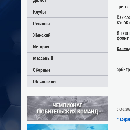
ДЮФЛ
Третье
Клубы
Как со
Кубок 
Регионы
В тур
Женский
фронт 
История
Календ
Массовый
18-0
арбитр
Сборные
9 мая
Объявления
16
07.08.20
Федера