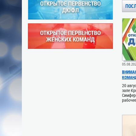
ПОС
05.08.20
ВНИМАН
КОМАН
20 авгу
зале Кр
Симферо
рабочее