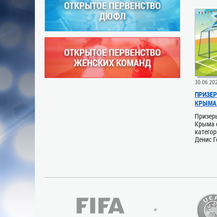
30.06.20
ПРИЗЕР
КРЫМА 
Призер
Крыма 
категор
Денис Г