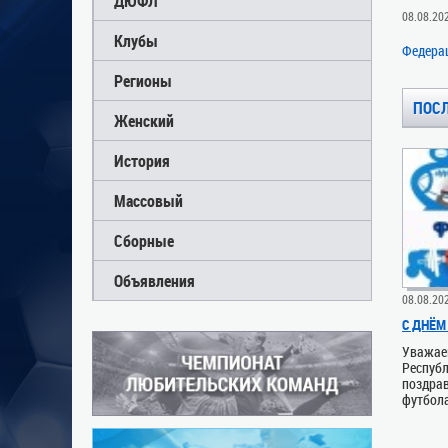
ДЮФЛ
08.08.20
Клубы
Федера
Регионы
ПОС
Женский
История
Массовый
Сборные
Объявления
08.08.20
С ДНЁМ
Уважаем
Респуб
поздрав
футбола