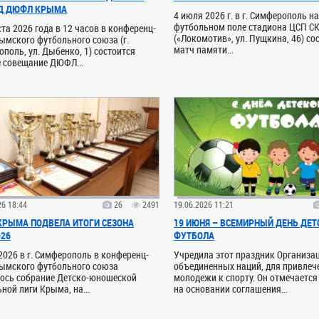
Д ДЮФЛ КРЫМА
4 июля 2026 г. в г. Симферополь н
футбольном поле стадиона ЦСП С
ста 2026 года в 12 часов в конференц-
(«Локомотив», ул. Пущкина, 46) со
ымского футбольного союза (г.
матч памяти...
поль, ул. Дыбенко, 1) состоится
 совещание ДЮФЛ...
26 18:44
26
2491
19.06.2026 11:21
РЫМА ПОДВЕЛА ИТОГИ СЕЗОНА
19 ИЮНЯ – ВСЕМИРНЫЙ ДЕНЬ ДЕТ
026
ФУТБОЛА
2026 в г. Симферополь в конференц-
Учредила этот праздник Организа
рымского футбольного союза
объединенных наций, для привлеч
лось собрание Детско-юношеской
молодежи к спорту. Он отмечается
ной лиги Крыма, на...
на основании соглашения...