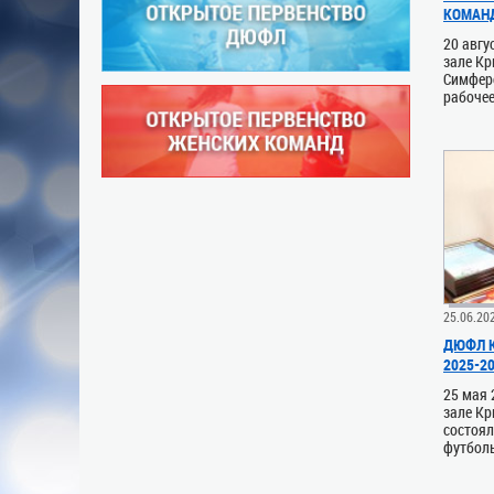
КОМАН
20 авгу
зале Кр
Симферо
рабочее
25.06.20
ДЮФЛ К
2025-2
25 мая 
зале К
состоя
футболь