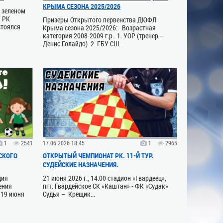
КРЫМА СЕЗОНА 2025/2026
а зеленом
К РК
Призеры Открытого первенства ДЮФЛ
стоялся
Крыма сезона 2025/2026: Возрастная
категория 2008-2009 г.р. 1. УОР (тренер –
Денис Голайдо) 2. ГБУ СШ...
1
2541
17.06.2026 18:45
1
2965
СКОГО
ОТКРЫТЫЙ ЧЕМПИОНАТ РК. 11-Й ТУР.
СУДЕЙСКИЕ НАЗНАЧЕНИЯ.
ция
21 июня 2026 г., 14:00 стадион «Гвардеец»,
ения
пгт. Гвардейское СК «Каштан» - ФК «Судак»
 19 июня
Судья – Крещик...