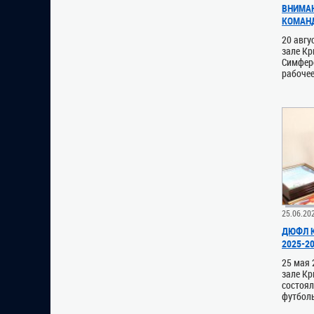
ВНИМАН
КОМАН
20 авгу
зале Кр
Симферо
рабочее
25.06.20
ДЮФЛ К
2025-2
25 мая 
зале К
состоя
футболь