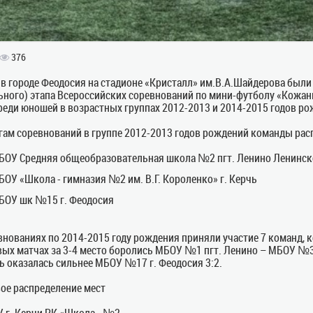
376
 в городе Феодосия на стадионе «Кристалл» им.В.А.Шайдерова были
ьного) этапа Всероссийских соревнований по мини-футболу «Кожа
реди юношей в возрастных группах 2012-2013 и 2014-2015 годов ро
гам соревнований в группе 2012-2013 годов рождений команды р
БОУ Средняя общеобразовательная школа №2 пгт. Ленино Ленинск
БОУ «Школа - гимназия №2 им. В.Г. Короленко» г. Керчь
БОУ шк №15 г. Феодосия
внованиях по 2014-2015 году рождения приняли участие 7 команд, 
ых матчах за 3-4 место боролись МБОУ №1 пгт. Ленино – МБОУ №3 
чь оказалась сильнее МБОУ №17 г. Феодосия 3:2.
ое распределение мест
 г. Керчи РК «Школа - №2