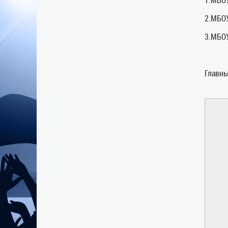
2.МБОУ
3.МБО
Главны