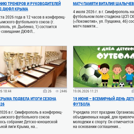
ИЮ ТРЕНЕРОВ И РУКОВОДИТЕЛЕЙ
МАТЧ ПАМЯТИ ВИТАЛИЯ ШАЛЫЧЕ
Д ДЮФЛ КРЫМА
4 июля 2026 г. в г. Симферополь н
футбольном поле стадиона ЦСП С
ста 2026 года в 12 часов в конференц-
(«Локомотив», ул. Пущкина, 46) со
ымского футбольного союза (г.
матч памяти...
поль, ул. Дыбенко, 1) состоится
 совещание ДЮФЛ...
26 18:44
26
2446
19.06.2026 11:21
РЫМА ПОДВЕЛА ИТОГИ СЕЗОНА
19 ИЮНЯ – ВСЕМИРНЫЙ ДЕНЬ ДЕТ
026
ФУТБОЛА
2026 в г. Симферополь в конференц-
Учредила этот праздник Организа
рымского футбольного союза
объединенных наций, для привлеч
лось собрание Детско-юношеской
молодежи к спорту. Он отмечается
ной лиги Крыма, на...
на основании соглашения...