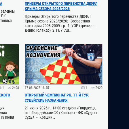
ВА
ПРИЗЕРЫ ОТКРЫТОГО ПЕРВЕНСТВА ДЮФЛ
КРЫМА СЕЗОНА 2025/2026
а зеленом
К РК
Призеры Открытого первенства ДЮФЛ
стоялся
Крыма сезона 2025/2026: Возрастная
категория 2008-2009 г.р. 1. УОР (тренер –
Денис Голайдо) 2. ГБУ СШ...
1
2498
17.06.2026 18:45
1
2920
СКОГО
ОТКРЫТЫЙ ЧЕМПИОНАТ РК. 11-Й ТУР.
СУДЕЙСКИЕ НАЗНАЧЕНИЯ.
ция
21 июня 2026 г., 14:00 стадион «Гвардеец»,
ения
пгт. Гвардейское СК «Каштан» - ФК «Судак»
 19 июня
Судья – Крещик...