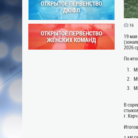
16
19 мая
(зонал
2026 с
По ито
М
М
М
В соре
стыков
г. Кер
Итогов
1.МБОУ