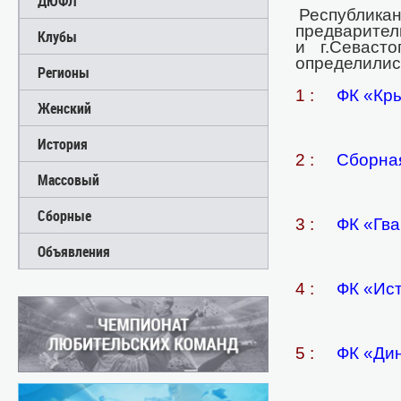
ДЮФЛ
Республикан
предварител
Клубы
и г.Севаст
определилис
Регионы
1 :
ФК «Кры
Женский
История
2 :
Сборная
Массовый
Сборные
3 :
ФК «Гва
Объявления
4 :
ФК «Ист
5 :
ФК «Дин