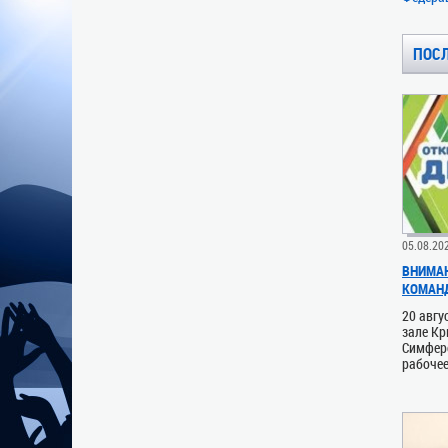
ПОС
05.08.20
ВНИМАН
КОМАН
20 авгу
зале Кр
Симферо
рабочее