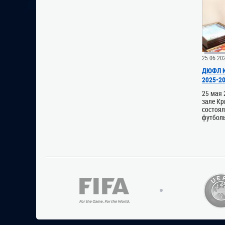
25.06.20
ДЮФЛ К
2025-2
25 мая 
зале К
состоя
футболь