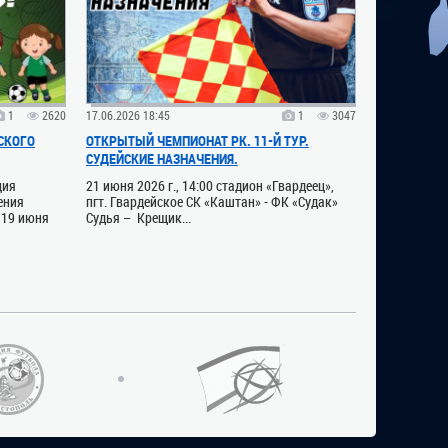
1
2620
17.06.2026 18:45
1
3047
СКОГО
ОТКРЫТЫЙ ЧЕМПИОНАТ РК. 11-Й ТУР.
СУДЕЙСКИЕ НАЗНАЧЕНИЯ.
ция
21 июня 2026 г., 14:00 стадион «Гвардеец»,
ения
пгт. Гвардейское СК «Каштан» - ФК «Судак»
 19 июня
Судья – Крещик...