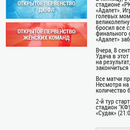
стадионе «Р
«Адалет». И
голевых мом
великолепную
бросил все 
финального с
«Адалет» заб
Вчера, 8 сен
Удача в этот
на результат
закончиться
Все матчи пр
Несмотря на 
количество 
2-й тур стар
стадион "КФУ
«Судак» (21: