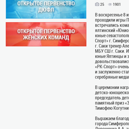
25
1901
В воскресенье 8 
проходили игры 
встречались кома
ялтинский «Юниор
юные севастополь
Спорт» г. Симфер
г. Саки тренер Ал
МБУ СШ г. Саки. 
юные Ялтинцы и з
довольствовалис
«РК-Спорт» очень
и заслуженно ста
серебряные меда
В церемонии нагр
детско-юношеско
председатель де
памятный приз «З
Тимофею Когутни
Выражаем благод
города Симферопо
Дорошенко А.А. з