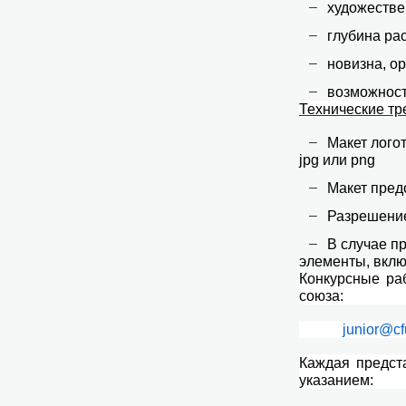
художествен
глубина ра
новизна, ор
возможност
Технические тр
Макет лого
jpg или png
Макет пред
Разрешение
В случае п
элементы, вклю
Конкурсные ра
союза:
junior@c
Каждая предст
указанием: