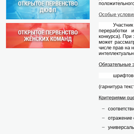
положительного
Особые условия
Участни
переработки 
конкурса). При
может рассмат
числе прав на 
интеллектуальн
Обязательные э
шрифтово
(гарнитура текс
Критериями оце
соответств
отражение 
универсаль