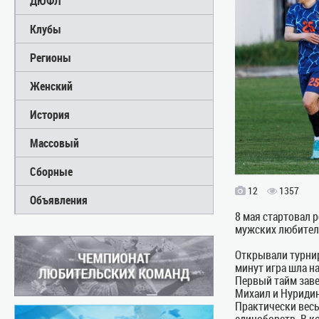
ДЮФЛ
Клубы
Регионы
Женский
История
Массовый
Сборные
12
1357
Объявления
8 мая стартовал 
мужских любитель
Открывали турни
минут игра шла н
Первый тайм заве
Михаил и Нуридин
Практически весь
единоборств. В ко