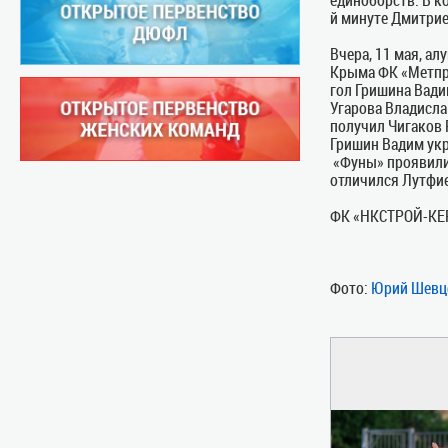
й минуте Дмитрие
Вчера, 11 мая, а
Крыма ФК «Метпро
гол Гришина Вади
Угарова Владисла
получил Чигаков 
Гришин Вадим укр
«Фуны» проявили 
отличился Лутфи
ФК «НКСТРОЙ-КЕРЧ
Фото:
Юрий Шевц