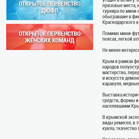
призовые места, 
турнира по мини-ф
обыгравшие в фин
Краснодарского к
Помимо мини-футб
поясах, легкой ат
Не менее интерес
Крым в рамках фе
народов полуостр
мастерство, пере
и искусств демон
каракуля, медные
Выставка истори
средств, формы и
населявшими Кры
В крымской эксп
виды ремесел, в 
кукла, ткачество