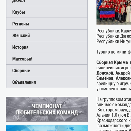
ДЮФЛ
Клубы
Регионы
Республики, Кара
Женский
Республики Дагес
Республики Ингуш
История
Турнир по мини-ф
Массовый
Сборная Крыма п
сильнейших игро
Сборные
Донской, Андрей
Семёнов, Алекса
Объявления
зрелищную игру, 
укомплектованны
На групповом эта
вничью с команда
Во втором раунде
Алании 1:0 (гол 
Краснодарского кр
возможности для 
угодил в штангу.