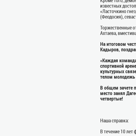
Кроме того, демо
известных достоп
«Ласточкино гнез
(Феодосия), сева
Торжественные от
Ахтаева, вместив
На итоговом чес
Кадыров, поздра
«Каждая команда 
спортивной арене
культурных связ
телом молодежь 
В общем зачете 
место занял Даге
четвертые!
Наша справка:
В течение 10 лет