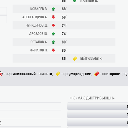
65’
КУЗЬМИН Д.
68’
КОВАЛЕВ В.
68’
АЛЕКСАНДРОВ А.
74’
НУРИДИНОВ Д.
74’
ДРОЗДОВ Ю.
80’
ОСТАПОВ А.
80’
ФИЛАТОВ Н.
85’
БЕЙТУЛЛАЕВ К.
- нереализованный пенальти,
- предупреждение,
- повторное пре
ФК «МАК-ДИСТРИБЬЮШН»
)