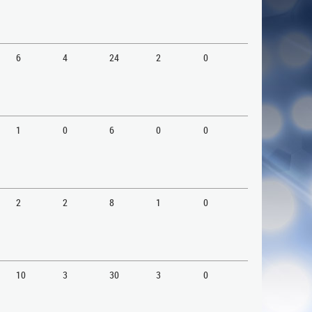
6
4
24
2
0
1
0
6
0
0
2
2
8
1
0
10
3
30
3
0