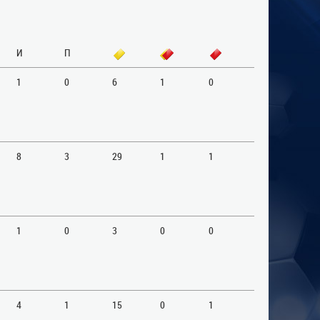
И
П
1
0
6
1
0
8
3
29
1
1
1
0
3
0
0
4
1
15
0
1