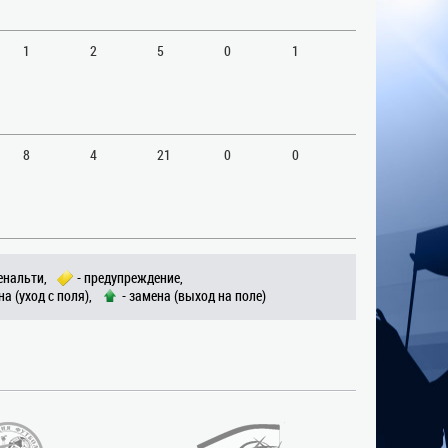
1
2
5
0
1
8
4
21
0
0
енальти,
- предупреждение,
на (уход с поля),
- замена (выход на поле)