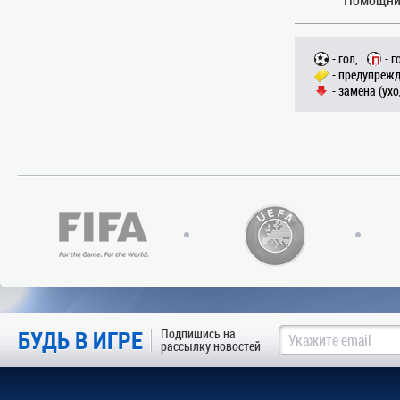
- гол,
- г
- предупрежд
- замена (ухо
БУДЬ В ИГРЕ
Подпишись на
рассылку новостей