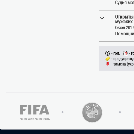
Судья ма
Открытый
мужских 
Сезон 201
Помощни
- гол,
- г
- предупрежд
- замена (ухо