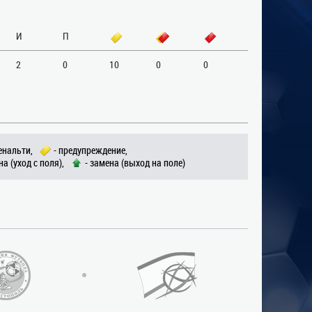
И
П
2
0
10
0
0
енальти,
- предупреждение,
на (уход с поля),
- замена (выход на поле)