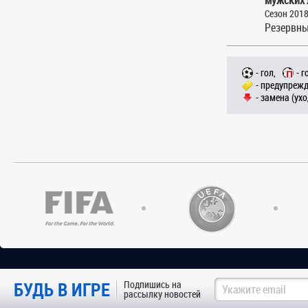
Сезон 201
Резервны
- гол,
- г
- предупрежд
- замена (ухо
БУДЬ В ИГРЕ
Подпишись на
рассылку новостей