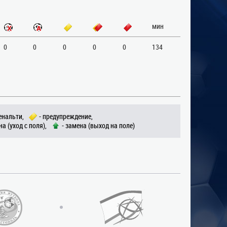
мин
0
0
0
0
0
134
енальти,
- предупреждение,
на (уход с поля),
- замена (выход на поле)