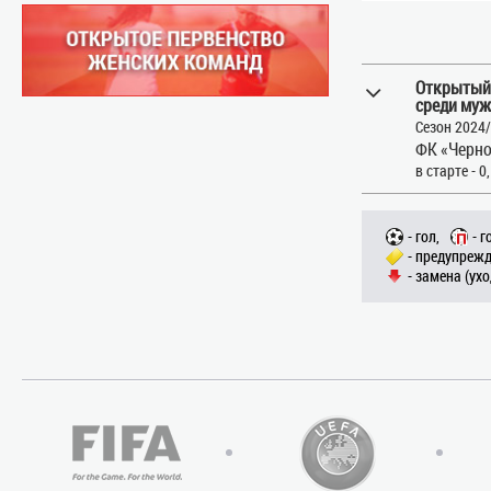
Открытый
среди муж
Сезон 2024
ФК «Черн
в старте - 0
- гол,
- г
- предупрежд
- замена (ухо