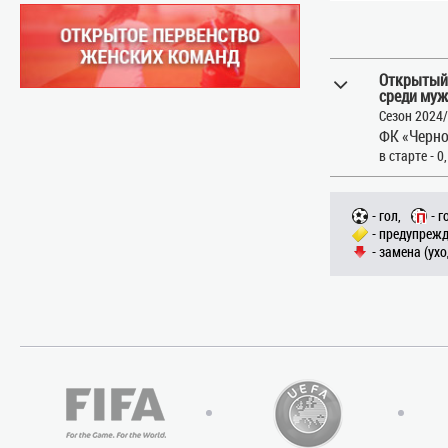
Открытый
среди муж
Сезон 2024
ФК «Черн
в старте - 0
- гол,
- г
- предупрежд
- замена (ухо