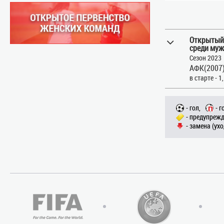
Открытый
среди муж
Сезон 2023
АФК(2007)
в старте - 1
- гол,
- г
- предупрежд
- замена (ухо