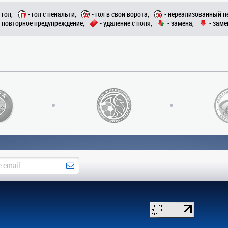
- гол,
- гол с пенальти,
- гол в свои ворота,
- нереализованный п
- повторное предупреждение,
- удаление с поля,
- замена,
- заме