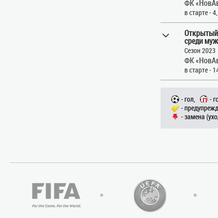
ФК «НовАв
в старте - 4
Открытый
среди муж
Сезон 2023
ФК «НовАв
в старте - 1
- гол,
- г
- предупрежд
- замена (ухо