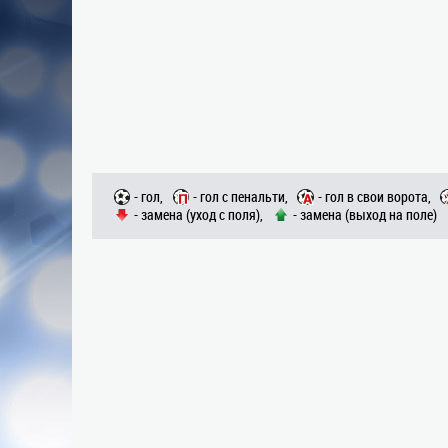
- гол,
- гол с пенальти,
- гол в свои ворота,
- замена (уход с поля),
- замена (выход на поле)