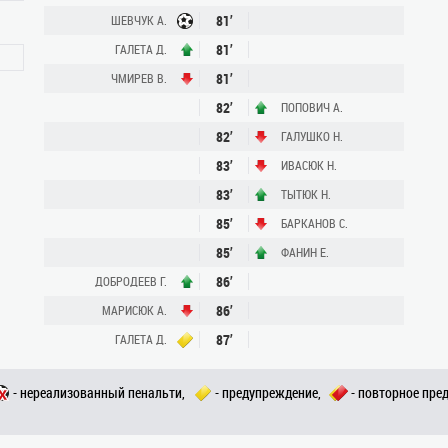
81’
ШЕВЧУК А.
81’
ГАЛЕТА Д.
81’
ЧМИРЕВ В.
82’
ПОПОВИЧ А.
82’
ГАЛУШКО Н.
83’
ИВАСЮК Н.
83’
ТЫТЮК Н.
85’
БАРКАНОВ С.
85’
ФАНИН Е.
86’
ДОБРОДЕЕВ Г.
86’
МАРИСЮК А.
87’
ГАЛЕТА Д.
- нереализованный пенальти,
- предупреждение,
- повторное пре