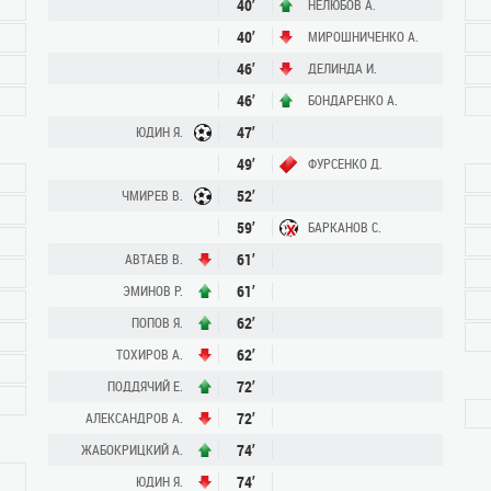
40’
НЕЛЮБОВ А.
40’
МИРОШНИЧЕНКО А.
46’
ДЕЛИНДА И.
46’
БОНДАРЕНКО А.
47’
ЮДИН Я.
49’
ФУРСЕНКО Д.
52’
ЧМИРЕВ В.
59’
БАРКАНОВ С.
61’
АВТАЕВ В.
61’
ЭМИНОВ Р.
62’
ПОПОВ Я.
62’
ТОХИРОВ А.
72’
ПОДДЯЧИЙ Е.
72’
АЛЕКСАНДРОВ А.
74’
ЖАБОКРИЦКИЙ А.
74’
ЮДИН Я.