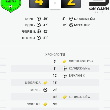
29’
8’
ЮДИН Я.
КОЛОДЯЖНЫЙ А.
47’
12’
ЮДИН Я.
БАРКАНОВ С.
52’
ЧМИРЕВ В.
81’
ШЕВЧУК А.
ХРОНОЛОГИЯ
5’
МИРОШНИЧЕНКО А.
8’
КОЛОДЯЖНЫЙ А.
12’
БАРКАНОВ С.
16’
ШЕНДРИК А.
29’
ЮДИН Я.
33’
КОЛОДЯЖНЫЙ А.
36’
ЧМИРЕВ В.