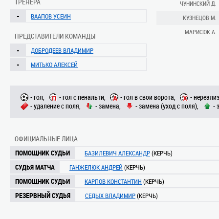
ТРЕНЕРА
ЧУНИНСКИЙ Д.
-
ВААПОВ УСЕИН
КУЗНЕЦОВ М.
МАРИСЮК А.
ПРЕДСТАВИТЕЛИ КОМАНДЫ
-
ДОБРОДЕЕВ ВЛАДИМИР
-
МИТЬКО АЛЕКСЕЙ
- гол,
- гол с пенальти,
- гол в свои ворота,
- нереали
- удаление с поля,
- замена,
- замена (уход с поля),
- 
ОФИЦИАЛЬНЫЕ ЛИЦА
ПОМОЩНИК СУДЬИ
БАЗИЛЕВИЧ АЛЕКСАНДР
(КЕРЧЬ)
СУДЬЯ МАТЧА
ГАНЖЕЛЮК АНДРЕЙ
(КЕРЧЬ)
ПОМОЩНИК СУДЬИ
КАРПОВ КОНСТАНТИН
(КЕРЧЬ)
РЕЗЕРВНЫЙ СУДЬЯ
СЕДЫХ ВЛАДИМИР
(КЕРЧЬ)