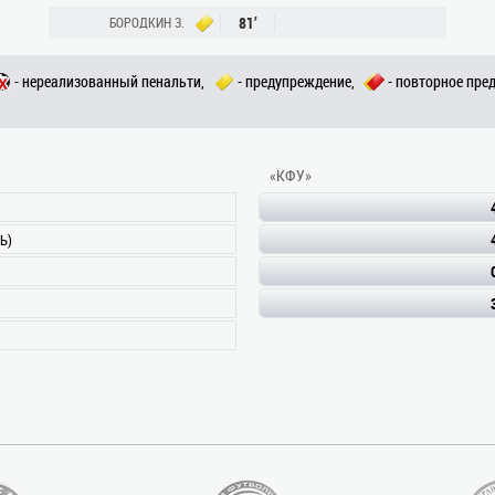
81’
БОРОДКИН З.
- нереализованный пенальти,
- предупреждение,
- повторное пре
«КФУ»
Ь)